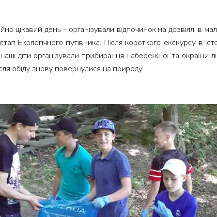
о цікавий день - організували відпочинок на дозвіллі в мал
тап Екологічного путівника. Після короткого екскурсу в істо
аші діти організували прибирання набережної та окраїни ліс
ісля обіду знову повернулися на природу.