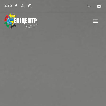
EN
UA