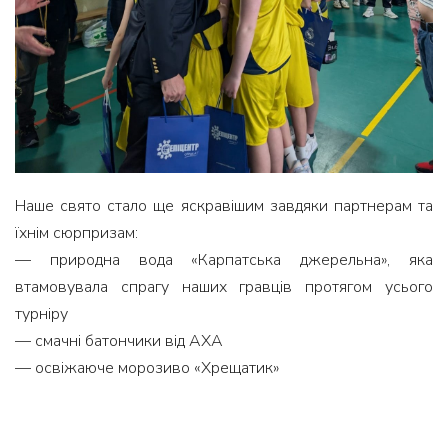
Наше свято стало ще яскравішим завдяки партнерам та
їхнім сюрпризам:
— природна вода «Карпатська джерельна», яка
втамовувала спрагу наших гравців протягом усього
турніру
— смачні батончики від АХА
— освіжаюче морозиво «Хрещатик»
— неймовірні солодощі від кондитерської «Заїр»
— нагороди від Благодійного фонду Олександра