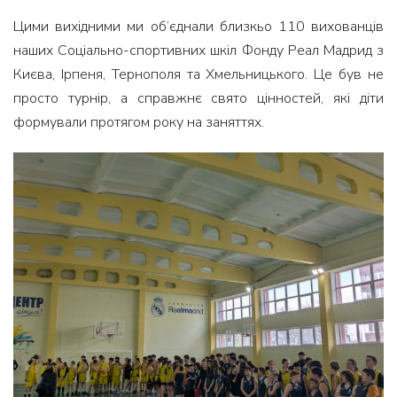
Цими вихідними ми об’єднали близкьо 110 вихованців
наших Соціально-спортивних шкіл Фонду Реал Мадрид з
Києва, Ірпеня, Тернополя та Хмельницького. Це був не
просто турнір, а справжнє свято цінностей, які діти
формували протягом року на заняттях.