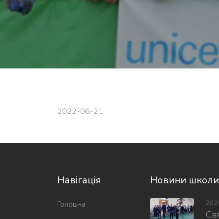
2022-06-21
Навігація
Новини школи
202
Головна
Свя