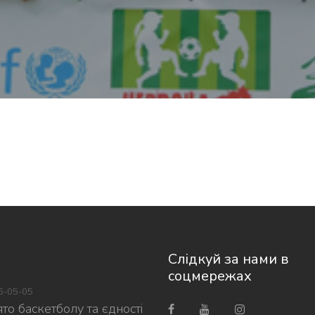
Слідкуй за нами в
соцмережах
6-05-05
то баскетболу та єдності