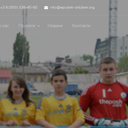
+3 8 (050) 338-45-80
info@epicentr-children.org
 нас
Проєкти
Новини
Контакти