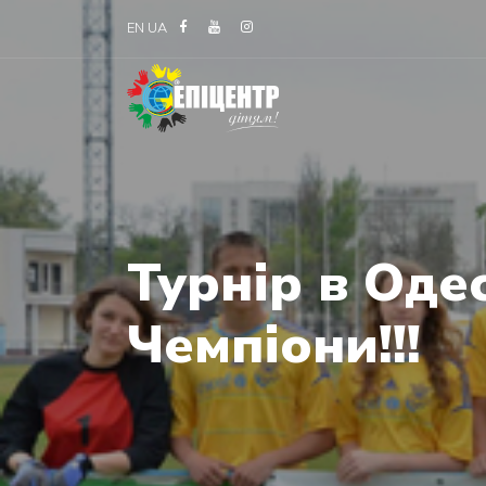
EN
UA
Турнір в Оде
Чемпіони!!!