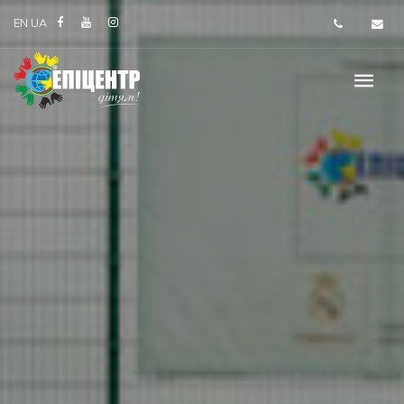
EN
UA