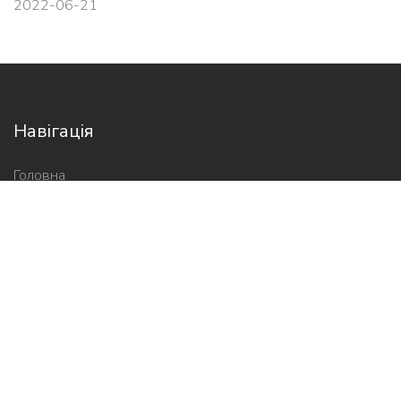
2022-06-21
Навігація
Головна
Про нас
Новини
Контакти
Новини школи