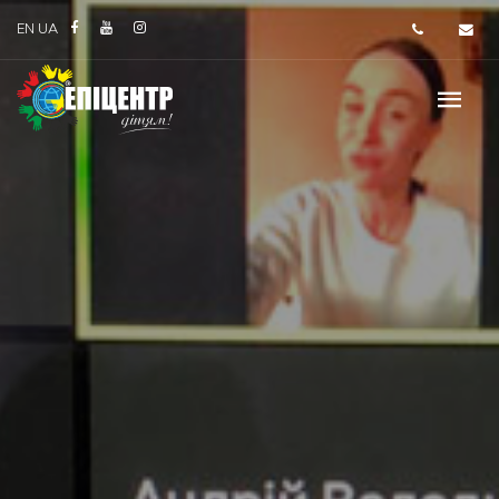
EN
UA