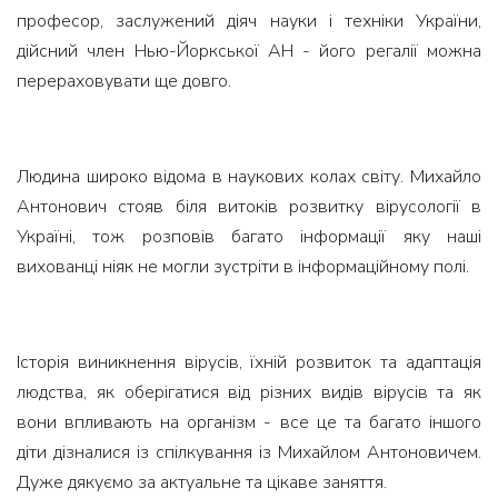
професор, заслужений діяч науки і техніки України,
дійсний член Нью-Йоркської АН - його регалії можна
перераховувати ще довго.
Людина широко відома в наукових колах світу. Михайло
Антонович стояв біля витоків розвитку вірусології в
Україні, тож розповів багато інформації яку наші
вихованці ніяк не могли зустріти в інформаційному полі.
Історія виникнення вірусів, їхній розвиток та адаптація
людства, як оберігатися від різних видів вірусів та як
вони впливають на організм - все це та багато іншого
діти дізналися із спілкування із Михайлом Антоновичем.
Дуже дякуємо за актуальне та цікаве заняття.