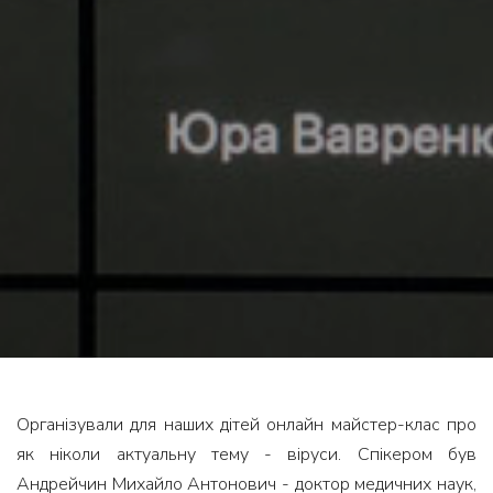
Організували для наших дітей онлайн майстер-клас про
як ніколи актуальну тему - віруси. Спікером був
Андрейчин Михайло Антонович - доктор медичних наук,