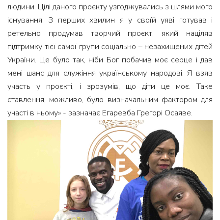
людини. Цілі даного проєкту узгоджувались з цілями мого
існування. З перших хвилин я у своїй уяві готував і
ретельно продумав творчий проєкт, який націляв
підтримку тієї самої групи соціально – незахищених дітей
України. Це було так, ніби Бог побачив моє серце і дав
мені шанс для служіння українському народові. Я взяв
участь у проєкті, і зрозумів, що діти це моє. Таке
ставлення, можливо, було визначальним фактором для
участі в ньому» - зазначає Егаревба Грегорі Осаяве.