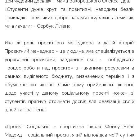
цей чудовий досвід!» - мама Закорецького Олександра.
«Студенти дуже круті та позитивні, наводили безліч
прикладів, після яких добре запам'ятовувались теми, які
ми вивчали» - Сербук Ліліана.
Яка ж роль проєктного менеджера в даній історії?
Проєктний менеджер - це людина, яка спеціалізується в
управлінні проєктами, завданням якої - побудувати
процес роботи над проєктом з наявними ресурсами в
рамках виділеного бюджету, визначених термінів і з
обумовленою якістю. Саме тому приймаючи рішення
щодо участі у даному соціальному проєкті кожен зі
студентів прагнув отримати досвід для реалізації своїх
цілей та прагнень:
«Проєкт Соціально – спортивна школа Фонду Реал
Мадрид - соціальний проєкт, який відповідав моїй суті як