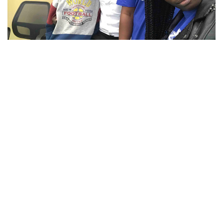
«Проєкт Фонду Реал Мадрид та ГО «Епіцентр дітям» був
особливо цікавим для мене, оскільки він дав мені
можливість активно брати участь з місцевою громадою
та сприяти покращенню соціальної взаємодії із дітьми. Це
також дозволило мені передати свої знання щодо теми
глобального потепління та змін клімату, навчаючи дітей
про важливість збереження планети для їхнього
майбутнього. Бути частиною даного проєкту було для
мене особливим, оскільки я мала можливість певним
чином сприяти майбутньому розвитку дітей.» - Лавал
Адедойн Аденіке.