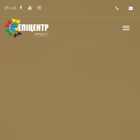
EN
UA