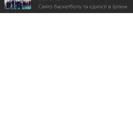
Свято баскетболу та єдності в Ірпені
2026-05-01
Відкрили Центр соціально-
психологічної...
2026-02-08
Дитячі посмішки, міцні обійми і,...
Слідкуй за нами в соцмережах
Copyright ©
2026 Всі права захищено.