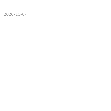
2020-11-07
Навігація
Головна
Про нас
Новини
Контакти