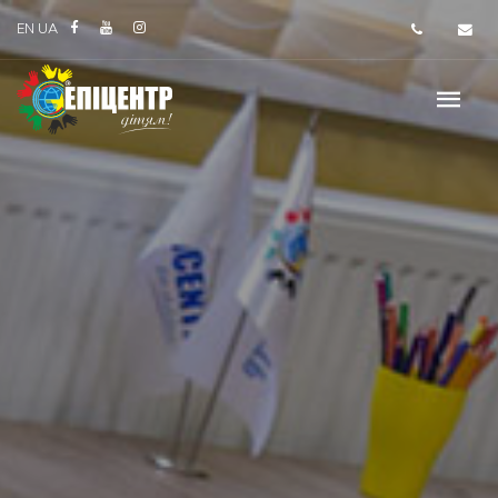
EN
UA