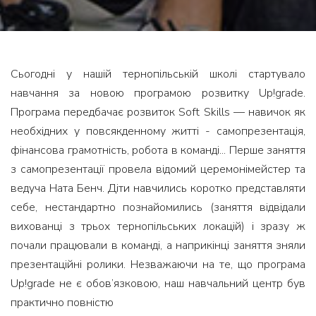
Сьогодні у нашій тернопільській школі стартувало
навчання за новою програмою розвитку Up!grade.
Програма передбачає розвиток Soft Skills — навичок як
необхідних у повсякденному житті - самопрезентація,
фінансова грамотність, робота в команді... Перше заняття
з самопрезентації провела відомий церемонімейстер та
ведуча Ната Бенч. Діти навчились коротко представляти
себе, нестандартно познайомились (заняття відвідали
вихованці з трьох тернопільських локацій) і зразу ж
почали працювали в команді, а наприкінці заняття зняли
презентаційні ролики. Незважаючи на те, що програма
Up!grade не є обов’язковою, наш навчальний центр був
практично повністю