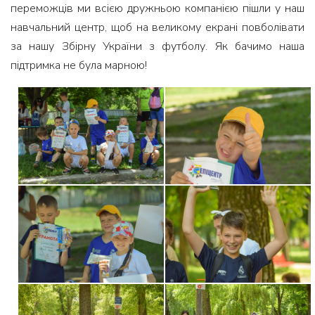
переможців ми всією дружньою компанією пішли у наш
навчальний центр, щоб на великому екрані повболівати
за нашу Збірну України з футболу. Як бачимо наша
підтримка не була марною!