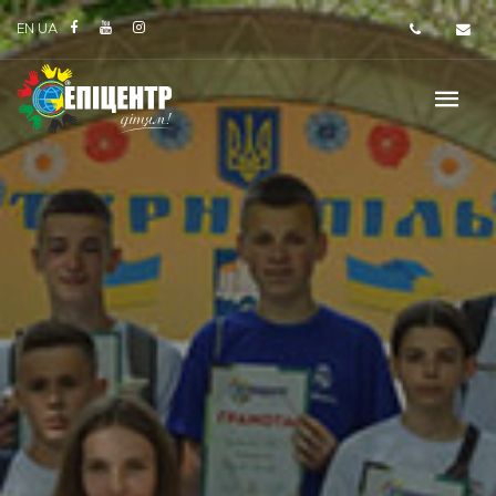
EN
UA