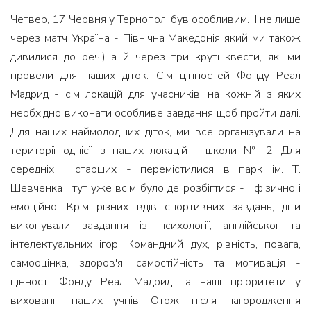
Четвер, 17 Червня у Тернополі був особливим. І не лише
через матч Україна - Північна Македонія який ми також
дивилися до речі) а й через три круті квести, які ми
провели для наших діток. Сім цінностей Фонду Реал
Мадрид - сім локацій для учасників, на кожній з яких
необхідно виконати особливе завдання щоб пройти далі.
Для наших наймолодших діток, ми все організували на
території однієї із наших локацій - школи № 2. Для
середніх і старших - перемістилися в парк ім. Т.
Шевченка і тут уже всім було де розбігтися - і фізично і
емоційно. Крім різних вдів спортивних завдань, діти
виконували завдання із психології, англійської та
інтелектуальних ігор. Командний дух, рівність, повага,
самооцінка, здоров'я, самостійність та мотивація -
цінності Фонду Реал Мадрид та наші пріоритети у
вихованні наших учнів. Отож, після нагородження