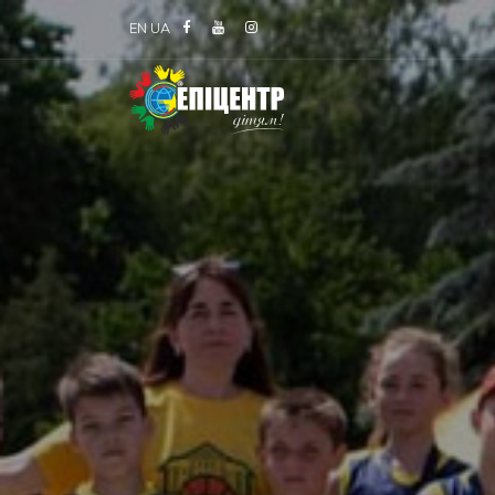
EN
UA