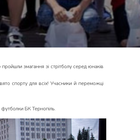
 пройшли змагання зі стрітболу серед юнаків
вято спорту для всіх! Учасники й переможці
і футболки БК Тернопіль.