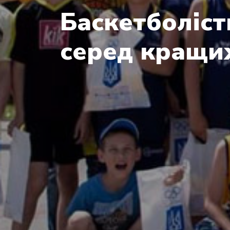
Баскетболіст
серед кращих