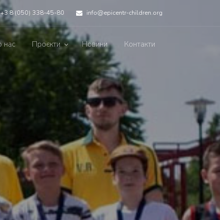
+3 8 (050) 338-45-80
info@epicentr-children.org
 нас
Проєкти
Новини
Контакти