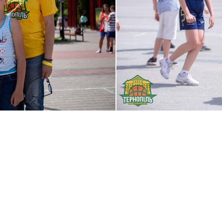
Слідкуй за нами в
соцмережах