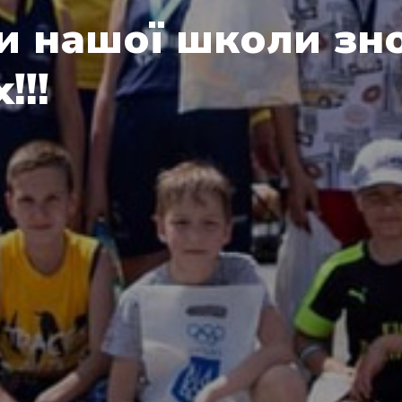
и нашої школи зн
!!!