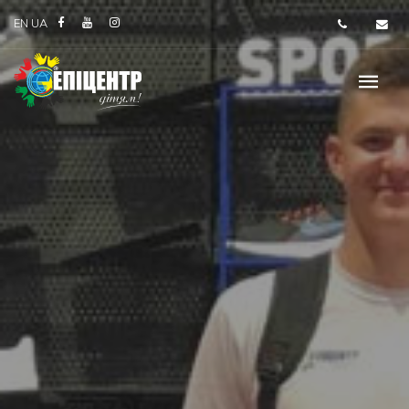
EN
UA