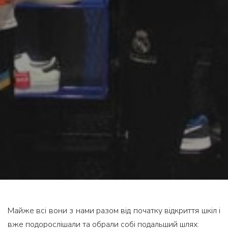
Майже всі вони з нами разом від початку відкриття шкіл і
вже подорослішали та обрали собі подальший шлях: