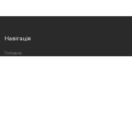
Навігація
Головна
Про нас
Новини
Контакти
Новини школи
2026-05-05