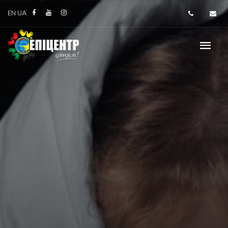
EN
UA