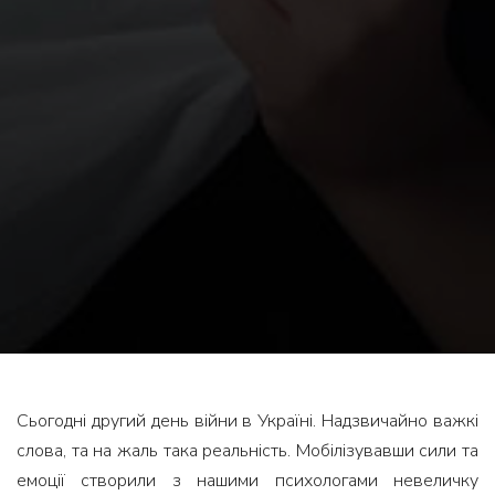
Сьогодні другий день війни в Україні. Надзвичайно важкі
слова, та на жаль така реальність. Мобілізувавши сили та
емоції створили з нашими психологами невеличку