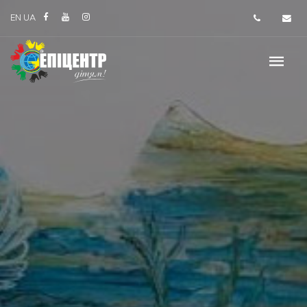
EN
UA