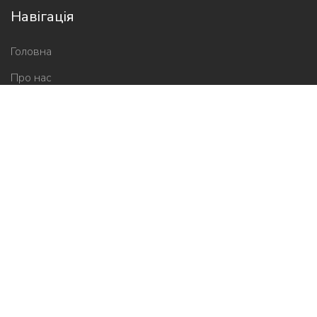
Навігація
Головна
Про нас
Новини
Контакти
Новини школи
2026-05-05
Свято баскетболу та єдності в Ірпені
2026-05-01
Відкрили Центр соціально-