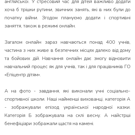
англійської. У стресовий час для дітей важливо додати
хоча б трішки рутини, звичних занять, які в них були до
початку війни. Згодом плануємо додати і спортивні
заняття, також в режимі онлайн.
⠀
Загалом онлайн зараз навчаються понад 400 учнів,
частина з них живе в безпечних місцях далеко від дому
та бойових дій. Навчання онлайн дає змогу відновити
навчальний процес як для учнів, так і для працівників ГО
«Епіцентр дітям».
⠀
А на фото - завдання, які виконали учні соціально-
спортивної школи. Наші найменші вихованці, категорія А
- зображували епізод української народної казки.
Категорія Б зображувала на склі весну. А найстрші
бенефіціари зображали щастя на камені.
⠀