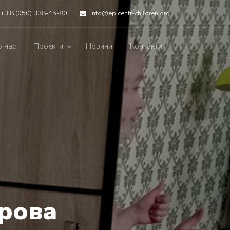
+3 8 (050) 338-45-80
info@epicentr-children.org
 нас
Проєкти
Новини
Контакти
орова