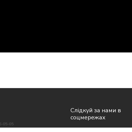
Слідкуй за нами в
соцмережах
6-05-05
то баскетболу та єдності