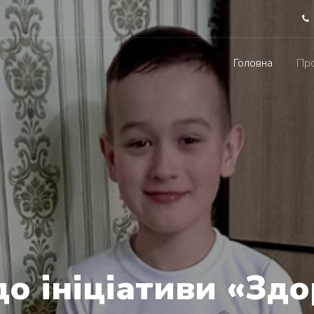
Головна
Про
о ініціативи «Зд