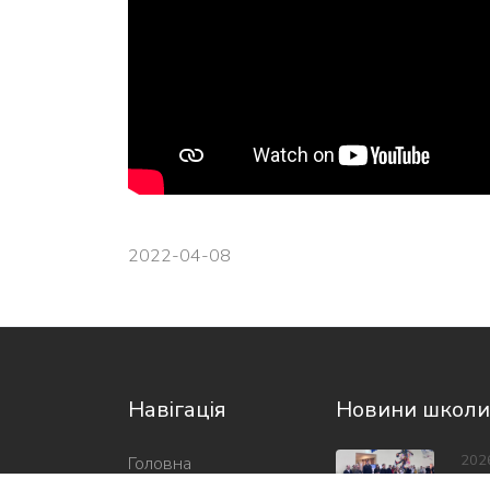
2022-04-08
Навігація
Новини школи
202
Головна
Свя