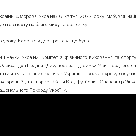
країни «Здорова Україна» 6 квітня 2022 року відбувся на
 дню спорту на благо миру та розвитку.
о уроку. Коротке відео про те як це було.
ти і науки України, Комітет з фізичного виховання та спо
«Рух Олександра Педана «Джуніор» за підтримки Міжнародного
а вчителів з різних куточків України. Також до уроку долучи
вгородній); танцюрист Женя Кот; футболіст Олександр Зінченк
аціонального Рекорду України.