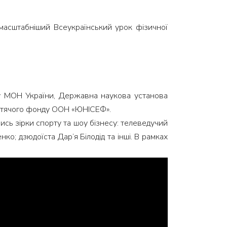
ймасштабніший Всеукраїнський урок фізичної
рту МОН України, Державна наукова установа
 дитячого фонду ООН «ЮНІСЕФ».
лись зірки спорту та шоу бізнесу: телеведучий
о; дзюдоїста Дар’я Білодід та інші. В рамках