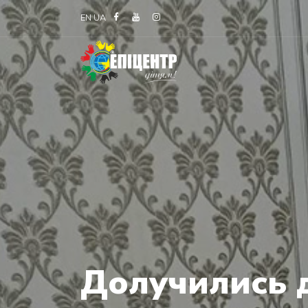
EN
UA
Долучились д