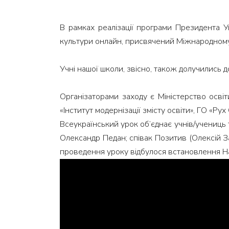
В рамках реалізації програми Президента У
культури онлайн, присвячений Міжнародному
Учні нашої школи, звісно, також долучились д
Організаторами заходу є Міністерство осві
«Інститут модернізації змісту освіти», ГО 
Всеукраїнський урок об’єднає учнів/учениць т
Олександр Педан; співак Позитив (Олексій За
проведення уроку відбулося встановлення Н