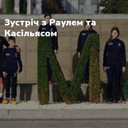
Зустріч з Раулем та
Касільясом