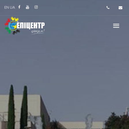
EN
UA