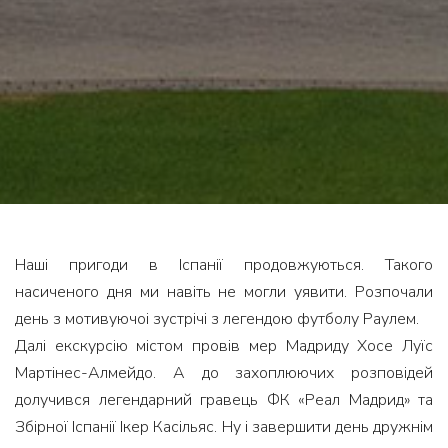
Наші пригоди в Іспанії продовжуються. Такого
насиченого дня ми навіть не могли уявити. Розпочали
день з мотивуючоі зустрічі з легендою футболу Раулем.⠀
Далі екскурсію містом провів мер Мадриду Хосе Луїс
Мартінес-Алмейдо. А до захоплюючих розповідей
долучився легендарний гравець ФК «Реал Мадрид» та
Збірної Іспанії Ікер Касільяс. Ну і завершити день дружнім