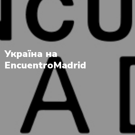
Україна на
EncuentroMadrid