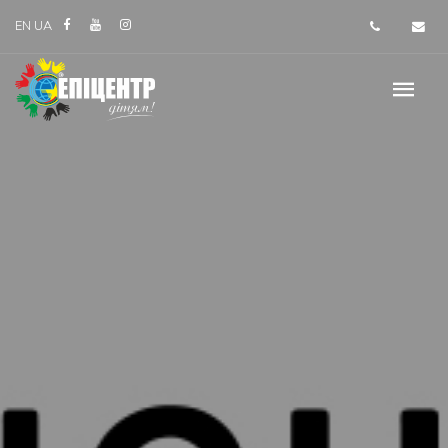
EN
UA