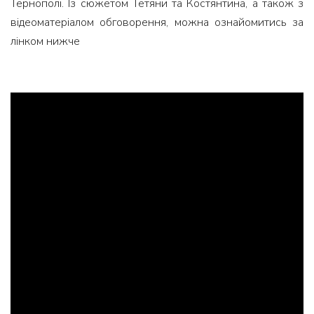
Тернополі. Із сюжетом Тетяни та Костянтина, а також з
відеоматеріалом обговорення, можна ознайомитись за
лінком нижче