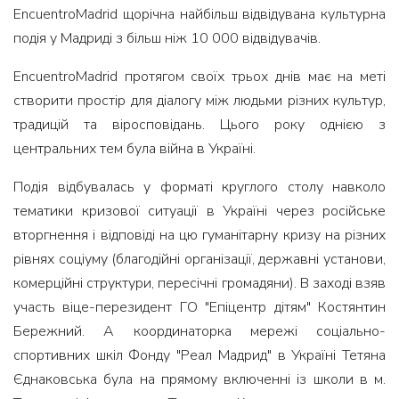
EncuentroMadrid щорічна найбільш відвідувана культурна
подія у Мадриді з більш ніж 10 000 відвідувачів.
EncuentroMadrid протягом своїх трьох днів має на меті
створити простір для діалогу між людьми різних культур,
традицій та віросповідань. Цього року однією з
центральних тем була війна в Україні.
Подія відбувалась у форматі круглого столу навколо
тематики кризової ситуації в Україні через російське
вторгнення і відповіді на цю гуманітарну кризу на різних
рівнях соціуму (благодійні організації, державні установи,
комерційні структури, пересічні громадяни). В заході взяв
участь віце-перезидент ГО "Епіцентр дітям" Костянтин
Бережний. А координаторка мережі соціально-
спортивних шкіл Фонду "Реал Мадрид" в Україні Тетяна
Єднаковська була на прямому включенні із школи в м.