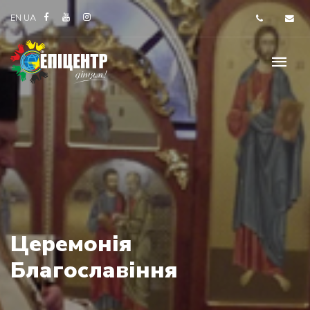
EN
UA
Церемонія
Благославіння