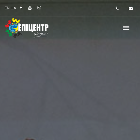
EN
UA