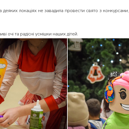
ї на деяких локаціях не завадила провести свято з конкурсам
і очі та радісні усмішки наших дітей.