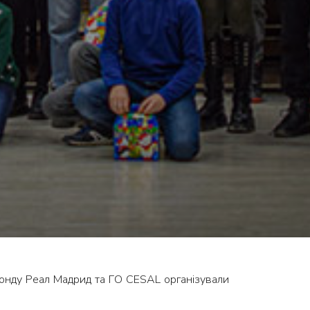
Фонду Реал Мадрид та ГО CESAL організували