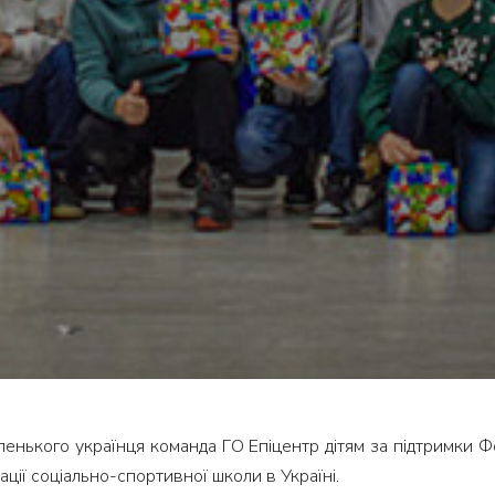
енького українця команда ГО Епіцентр дітям за підтримки 
ції соціально-спортивної школи в Україні.