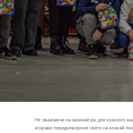
Не зважаючи на важкий рік для кожного мал
яскраве передноворічне свято на кожній лока