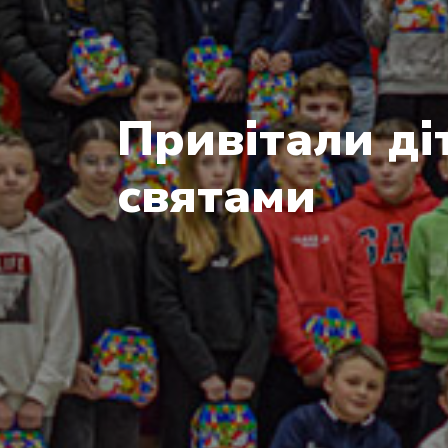
Привітали ді
святами