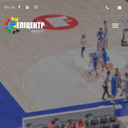
EN
UA