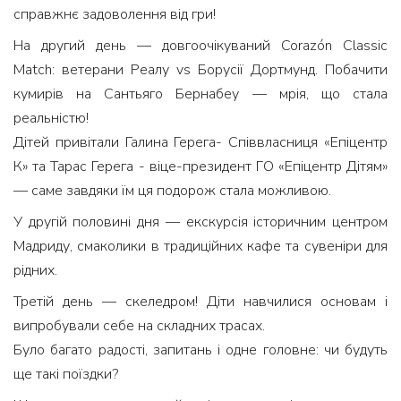
справжнє задоволення від гри!
На другий день — довгоочікуваний Corazón Classic
Match: ветерани Реалу vs Борусії Дортмунд. Побачити
кумирів на Сантьяго Бернабеу — мрія, що стала
реальністю!
Дітей привітали Галина Герега- Співвласниця «Епіцентр
К» та Тарас Герега - віце-президент ГО «Епіцентр Дітям»
— саме завдяки їм ця подорож стала можливою.
У другій половині дня — екскурсія історичним центром
Мадриду, смаколики в традиційних кафе та сувеніри для
рідних.
Третій день — скеледром! Діти навчилися основам і
випробували себе на складних трасах.
Було багато радості, запитань і одне головне: чи будуть
ще такі поїздки?