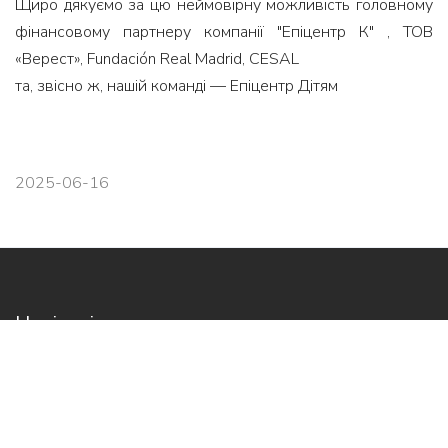
Щиро дякуємо за цю неймовірну можливість головному
фінансовому партнеру компанії "Епіцентр К" , ТОВ
«Верест», Fundación Real Madrid, CESAL
та, звісно ж, нашій команді — Епіцентр Дітям
2025-06-16
Навігація
Головна
Про нас
Новини