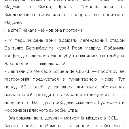
Мадрид із Києва, Ірпеня, Тернопільщини та
Хмельниччини вирушили в подорож до сонячного
Мадриду.
На дітей чекала неймовірна програма!
- У перший день вони відвідали легендарний стадіон
Сантьяго Бернабеу та музей Реал Мадрид. Побачили
трофеї, дізналися історію клубу та піднялися на трибуни.
Захоплення — зашкалювало!
- Завітали до Mercado Escuela de CESAL — простору, де
гастрономія поєднується з гуманітарною місією. Тут
понад 60 людей у складних життєвих обставинах
навчаються й проходять стажування, отримуючи шанс на
нове життя. Наші діти пообідали смачними бургерами й
морозивом власного виробництва.
- Завершили день дружнім матчем із місцевою ССШ —
багато нових знайомств, спілкування англійською і