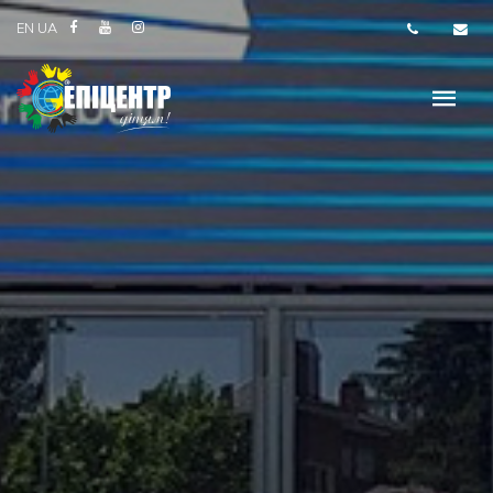
EN
UA