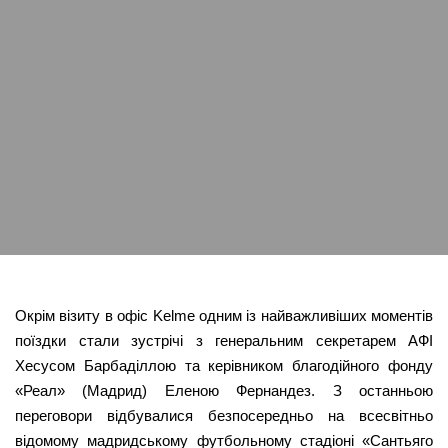
Окрім візиту в офіс Kelme одним із найважливіших моментів
поїздки стали зустрічі з генеральним секретарем АФІ
Хесусом Барбаділлою та керівником благодійного фонду
«Реал» (Мадрид) Еленою Фернандез. З останньою
переговори відбувалися безпосередньо на всесвітньо
відомому мадридському футбольному стадіоні «Сантьяго