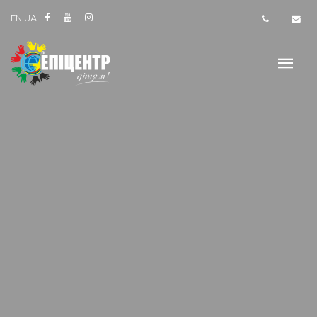
EN
UA