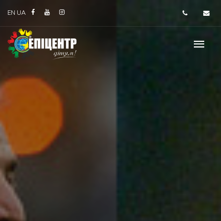
EN
UA