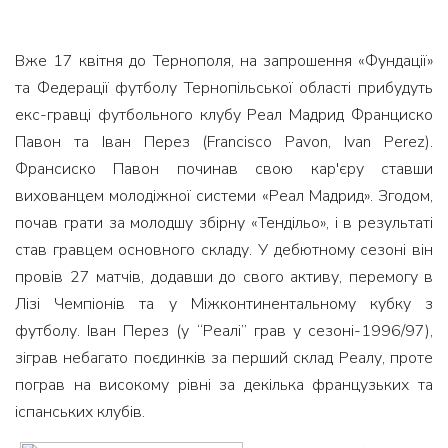
Вже 17 квітня до Тернополя, на запрошення «Фундації»
та Федерації футболу Тернопільської області прибудуть
екс-гравці футбольного клубу Реал Мадрид Франциско
Павон та Іван Перез (Francisco Pavon, Ivan Perez).
Франсиско Павон починав свою кар'єру ставши
вихованцем молодіжної системи «Реал Мадрид». Згодом,
почав грати за молодшу збірну «Тендільо», і в результаті
став гравцем основного складу. У дебютному сезоні він
провів 27 матчів, додавши до свого активу, перемогу в
Лізі Чемпіонів та у Міжконтинентальному кубку з
футболу. Іван Перез (у “Реалі” грав у сезоні-1996/97),
зіграв небагато поєдинків за перший склад Реалу, проте
пограв на високому рівні за декілька французьких та
іспанських клубів.