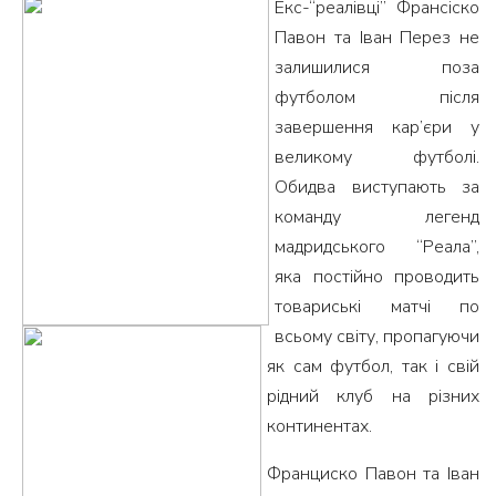
Екс-“реалівці” Франсіско
Павон та Іван Перез не
залишилися поза
футболом після
завершення кар’єри у
великому футболі.
Обидва виступають за
команду легенд
мадридського “Реала”,
яка постійно проводить
товариські матчі по
всьому світу, пропагуючи
як сам футбол, так і свій
рідний клуб на різних
континентах.
Франциско Павон та Іван