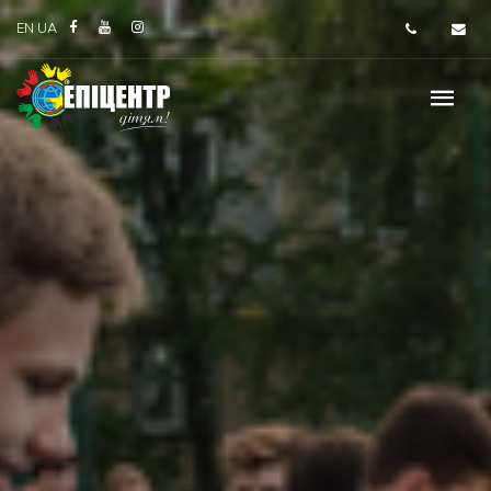
EN
UA