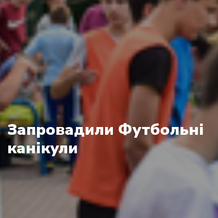
Запровадили Футбольні
канікули