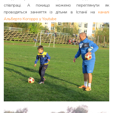
співпраці. А покищо можемо переглянути як
проводяться занняття із дітьми в Іспанії на
каналі
Альберто Когорро у Youtube