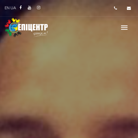
EN
UA