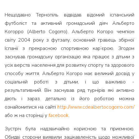
Нещодавно Тернопіль відвідав відомий іспанський
футболіст та активний громадський діяч Альберто
Когорро (Alberto Cogorro). Альберто Когоро чемпіон
світу 2004 року з футзалу, основний гравець збірної
Іспанії з прекрасною спортивною кар’єрою. Згодом
заснував громадську організацію яка працює з дітьми з
усіх верств населення для розвитку спорту та здорового
способу життя. Альберто Когоро має великий досвід у
соціальній роботі з дітьми, і що важливо -
результативний. Він заснував ряд турнірів які активно
діють і зараз. детально із його роботою можна
ознайомитися на сайті
http://www.cdealbertocogorro.com/
або ж на сторінці у
facebook
.
Зустріч була надзвичайно корисною та приємною.
Обидві сторони виявили зацікавленість щодо можливої