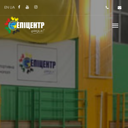
EN
UA