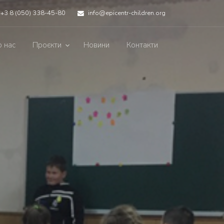
+3 8 (050) 338-45-80
info@epicentr-children.org
 нас
Проєкти
Новини
Контакти