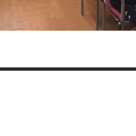
Слідкуй за нами в
соцмережах
6-05-05
то баскетболу та єдності
рпені
6-05-01