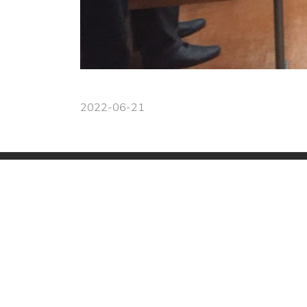
2022-06-21
Навігація
Новини школи
202
Головна
Свя
Про нас
в І
Новини
202