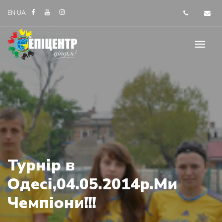
EN
UA
Турнір в
Одесі,04.05.2014р.Ми
Чемпіони!!!