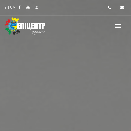
EN
UA