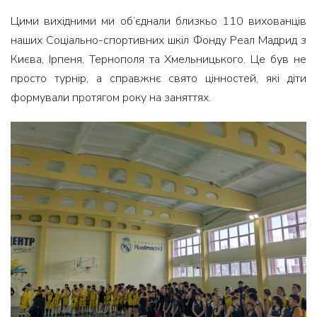
Цими вихідними ми об’єднали близкьо 110 вихованців
наших Соціально-спортивних шкіл Фонду Реал Мадрид з
Києва, Ірпеня, Тернополя та Хмельницького. Це був не
просто турнір, а справжнє свято цінностей, які діти
формували протягом року на заняттях.