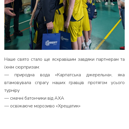
Наше свято стало ще яскравішим завдяки партнерам та
їхнім сюрпризам:
— природна вода «Карпатська джерельна», яка
втамовувала спрагу наших гравців протягом усього
турніру
— смачні батончики від АХА
— освіжаюче морозиво «Хрещатик»
— неймовірні солодощі від кондитерської «Заїр»
— нагороди від Благодійного фонду Олександра