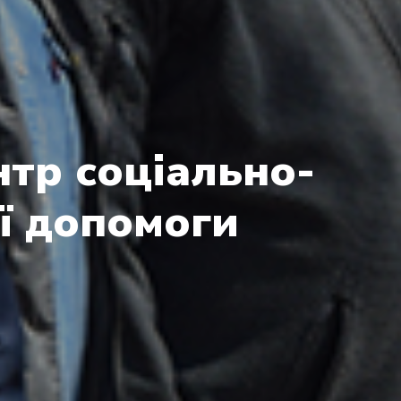
тр соціально-
ї допомоги