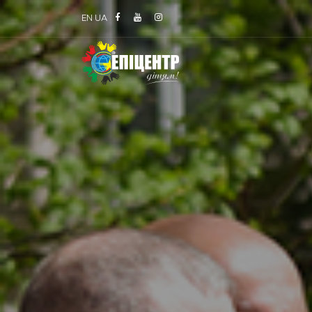
EN
UA