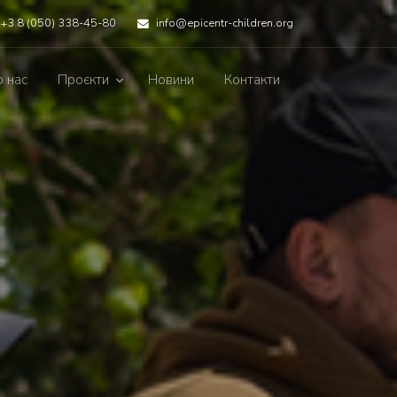
+3 8 (050) 338-45-80
info@epicentr-children.org
 нас
Проєкти
Новини
Контакти