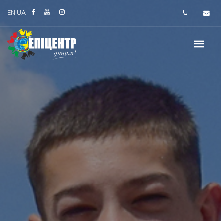
EN
UA