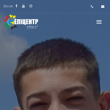
EN
UA